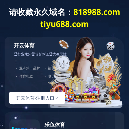
爱体育在线官网-爱体育在线官网（中国）
产品中心