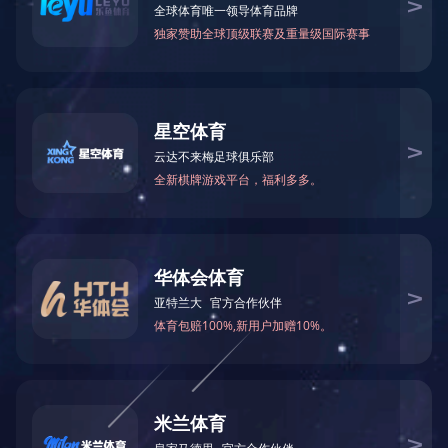
5kw平行驱动总成
产品特点
相关产品