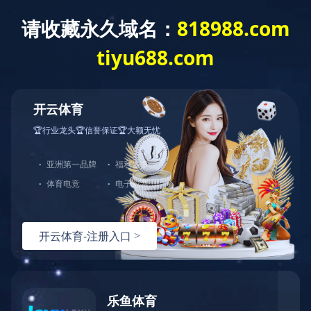
爱体育在线官网-爱体育在线官网（中国）
产品中心
发电
机
显示模块