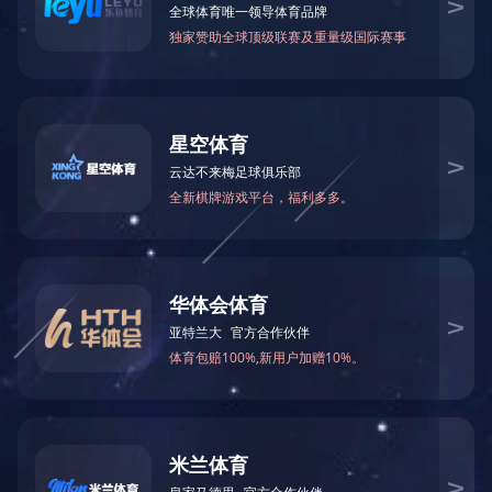
显示模块
产品特点