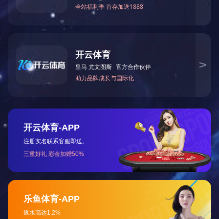
1.8kw驱动电机
转向系列-PRE03
查看更多
查看更多
转向系列-PRE02
直流无刷系列（无感）-
PR103