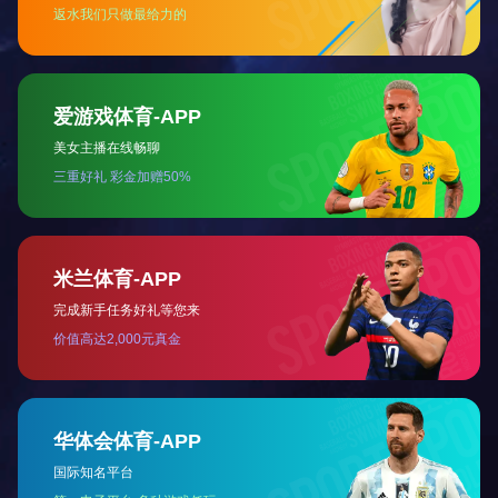
查看更多
查看更多
直流无刷系列（无感）-
PR102
查看更多
1
2
3
4
Next >
>>
Page 1 / 4