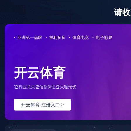
爱体育在线官网-爱体育在线官网（中国）
环保公示
爱体育在线官网-爱体育在线官网（中国）
产品中