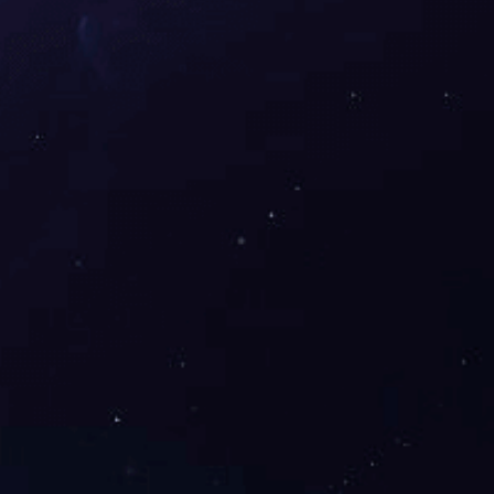
直流有刷系列-PRD02
查看更多
2.5