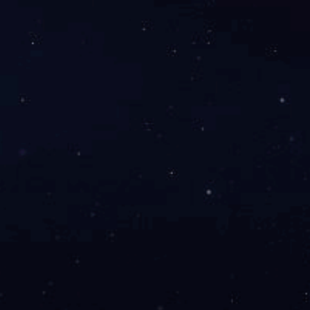
联系我们
电话: 023-65828790
地址: 重庆市高新区含谷镇高腾大道992号
邮箱: maoyi@cqyx.com.cn