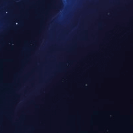
机油传感器
查看更多
0 GX620 GX610点火线
圈用于Honda
查看更多