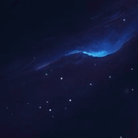
845907调压器用于Briggs &
GX67
Stratton
查看更多