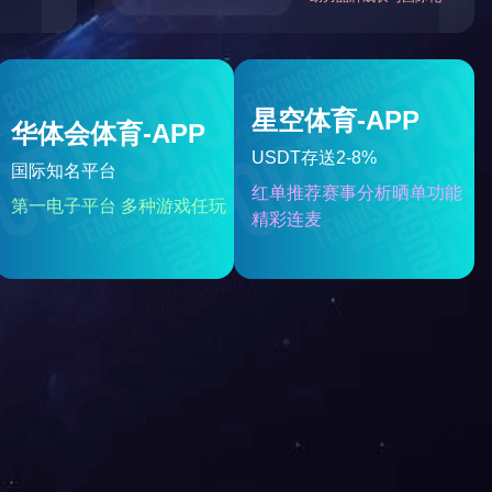
注塑车间
线，1条全自动装配线
自动加工线
覆盖电子装配、注塑、冲压、压铸、机加等