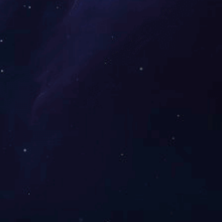
，深度整合 PLM、ERP、SRM、WMS、QMS、EAM、M
与可视化。这一模式高效满足不同客户、不同产品的多样化柔性
力。
体系和世界一流的自动化设备，打造数字化工厂，实现生产与质
户的广泛信赖与认可。
重庆瑜欣平瑞拥有工程、制造和销售能力。
快速导航
热门产品