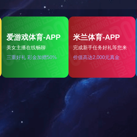
农机车间
●
20台全自动单/多轴绕线机
灌封线
●
5条永磁电机及线圈装配
●
15条飞轮加工线，1条全
含谷、重庆西彭、越南兴安、泰国曼谷工厂，以专业车间构建起
能保障。