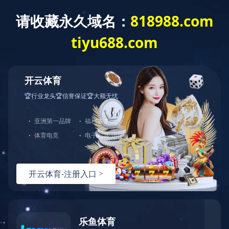
爱体育在线官网-爱体育在线官网（中国）
产品中心
发电
机
磁电机