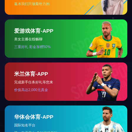
快速导航
关于我们
发展历史
项目案例
解决方案
联系我们
热门产品
通机动力类
发电机
爱体育在线官网-爱体育在线官网（中国）
锂电储能类
联系我们
电话: 023-65828790
地址: 重庆市高新区含谷镇高腾大道992号