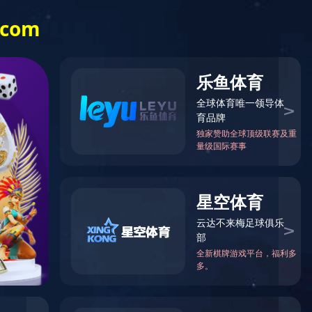
ESG
联系我们
投资者关系