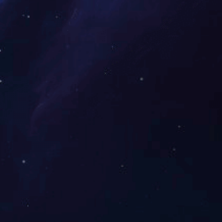
机油传感器
查看更多
用于海的40FE-01.03
器
查看更多
重庆瑜欣平瑞拥有工程、制造和销售能力。