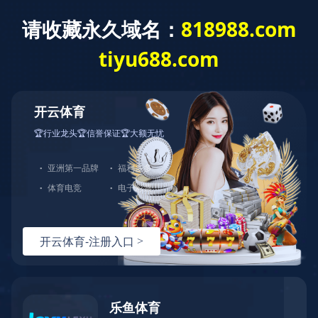
研发能力
爱体育在线官网-爱体育在线官网（中国）
研发能力
我们聚焦通用汽油发动机、变频发电
机、园林设备、农业、户外工程车辆等
核心应用领域，为客户提供一站式系统
解决方案
瑜欣电子以创新为核心竞争力，组建专业的研发团