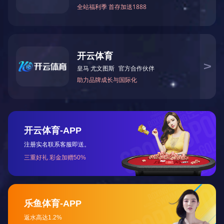
宁波研发中心
重庆研发中心