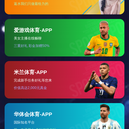
专利技术证书