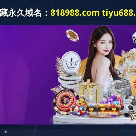
关于我们
研发能力
制造能力
产品中心
解决方案
心
爱体育在线官网-爱体育在线官网（中国）
控制器
直流无刷系