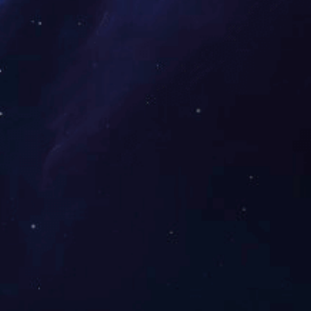
刀盘电机-适用手推割草
车
 36V? 3000rpm无刷直流刀盘电机
用于手扶割草车
493219调压器用于Bri
Stratton
查看更多
查看更多
重庆瑜欣平瑞拥有工程、制造和销售能力。