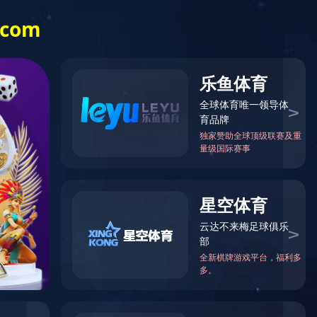
ESG
联系我们
投资者关系
列（有感）-PRB01